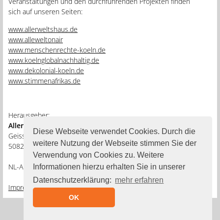
Veranstaltungen und den durchführenden Projekten finden
sich auf unseren Seiten:
www.allerweltshaus.de
www.alleweltonair
www.menschenrechte-koeln.de
www.koelnglobalnachhaltig.de
www.dekolonial-koeln.de
www.stimmenafrikas.de
Herausgeber:
Allerwelthaus e.V.
Diese Webseite verwendet Cookies. Durch die
Geisselstraße 3-5
weitere Nutzung der Webseite stimmen Sie der
50823 Köln
Verwendung von Cookies zu. Weitere
NL-Ausgabe: 01. Februar 2022
Informationen hierzu erhalten Sie in unserer
Datenschutzerklärung:
mehr erfahren
Impressum
|
Datenschutz
OK
Newsletter abbestellen