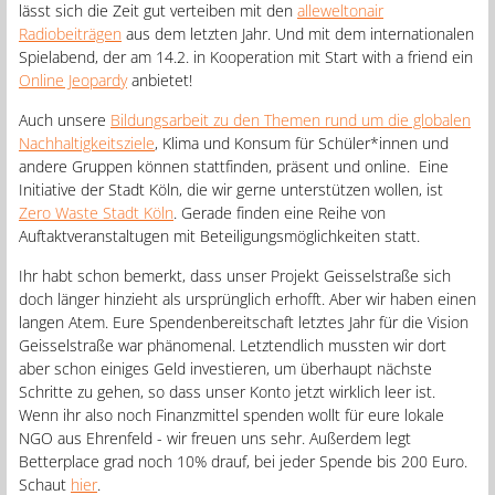
lässt sich die Zeit gut verteiben mit den
alleweltonair
Radiobeiträgen
aus dem letzten Jahr. Und mit dem internationalen
Spielabend, der am 14.2. in Kooperation mit Start with a friend ein
Online Jeopardy
anbietet!
Auch unsere
Bildungsarbeit zu den Themen rund um die globalen
Nachhaltigkeitsziele
, Klima und Konsum für Schüler*innen und
andere Gruppen können stattfinden, präsent und online. Eine
Initiative der Stadt Köln, die wir gerne unterstützen wollen, ist
Zero Waste Stadt Köln
. Gerade finden eine Reihe von
Auftaktveranstaltugen mit Beteiligungsmöglichkeiten statt.
Ihr habt schon bemerkt, dass unser Projekt Geisselstraße sich
doch länger hinzieht als ursprünglich erhofft. Aber wir haben einen
langen Atem. Eure Spendenbereitschaft letztes Jahr für die Vision
Geisselstraße war phänomenal. Letztendlich mussten wir dort
aber schon einiges Geld investieren, um überhaupt nächste
Schritte zu gehen, so dass unser Konto jetzt wirklich leer ist.
Wenn ihr also noch Finanzmittel spenden wollt für eure lokale
NGO aus Ehrenfeld - wir freuen uns sehr. Außerdem legt
Betterplace grad noch 10% drauf, bei jeder Spende bis 200 Euro.
Schaut
hier
.